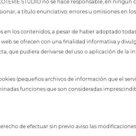
ERIE STUDIO no se hace responsable, en ningún cas
onar, a título enunciativo: errores u omisiones en los
os en los contenidos, a pesar de haber adoptado toda
io web se ofrecen con una finalidad informativa y divu
cta, que pudiera derivarse del uso o aplicación de la 
cookies (pequeños archivos de información que el serv
rminadas funciones que son consideradas imprescindib
recho de efectuar sin previo aviso las modificacione