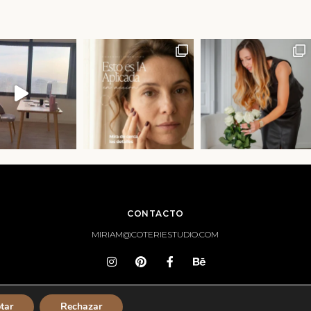
CONTACTO
MIRIAM@COTERIESTUDIO.COM
Torre D’Ara, Av. Cabrera, 36
tar
Rechazar
Planta 14 MAR Mataró (Barcelona)