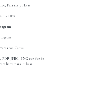
ulos, Párrafos y Notas
GB + HEX
stagram
nstagram
u marca con Canva
, PDF, JPEG, PNG con fondo
a y listos para utilizar.