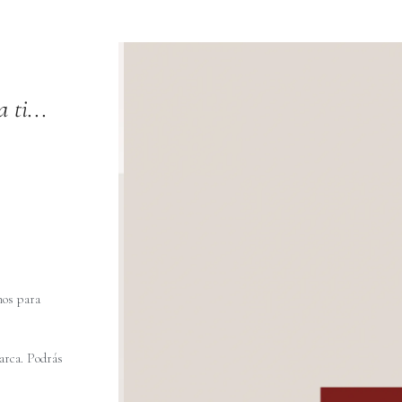
 ti...
mos para
arca. Podrás