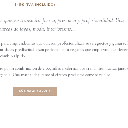
545€ (IVA INCLUIDO)
e quieren transmitir fuerza, presencia y profesionalidad. Una
 marcas de joyas, moda, interiorismo…
da para emprendedoras que quieren
profesionalizar sus negocios y ganarse 
entidades prediseñadas son perfectas para negocios que empiezan, que tiene
 cambio rápido.
o por la combinación de tipografías modernas que transmiten fuerza junto 
egancia. Una marca ideal tanto si ofreces productos como servicios.
AÑADIR AL CARRITO