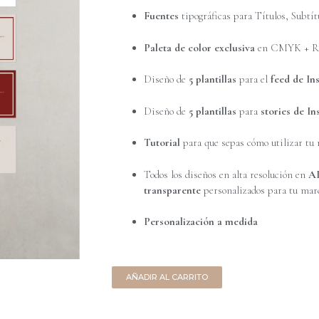
Fuentes
tipográficas para Títulos, Subtít
Paleta de color exclusiva
en CMYK + R
Diseño de
5 plantillas
para el
feed de In
Diseño de
5 plantillas
para
stories de I
Tutorial
para que sepas cómo utilizar t
Todos los diseños en alta resolución en
AI
transparente
personalizados para tu marc
Personalización a medida
AÑADIR AL CARRITO