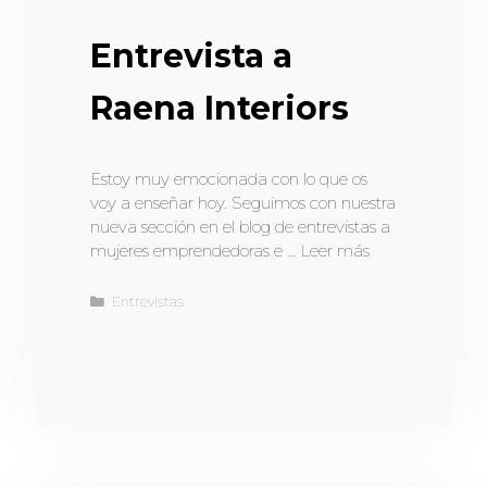
Entrevista a
Raena Interiors
Estoy muy emocionada con lo que os
voy a enseñar hoy. Seguimos con nuestra
nueva sección en el blog de entrevistas a
mujeres emprendedoras e …
Leer más
Entrevistas