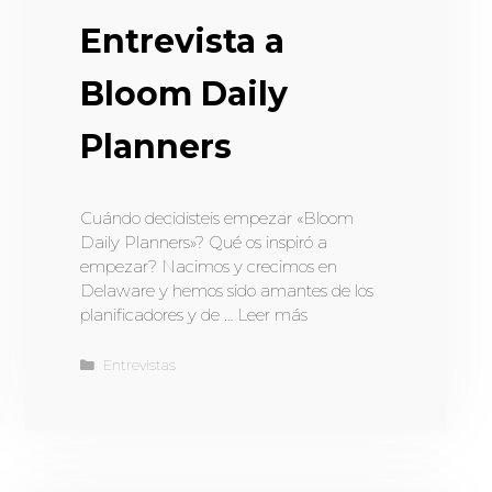
Entrevista a
Bloom Daily
Planners
Cuándo decidisteis empezar «Bloom
Daily Planners»? Qué os inspiró a
empezar? Nacimos y crecimos en
Delaware y hemos sido amantes de los
planificadores y de …
Leer más
Entrevistas