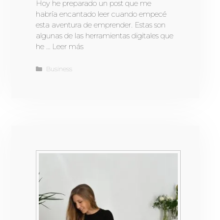
Hoy he preparado un post que me
habría encantado leer cuando empecé
esta aventura de emprender. Estas son
algunas de las herramientas digitales que
he …
Leer más
Business