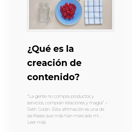
¿Qué es la
creación de
contenido?
“La gente no compra productos y
servicios, compran relaciones y magia” –
Seth Godin. Esta afirmación es una de
las frases que más han marcado mi …
Leer más