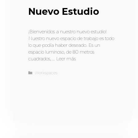
Nuevo Estudio
¡Bienvenidos a nuestro nuevo estudio!
Nuestro nuevo espacio de trabajo es todo
lo que podía haber deseado. Es un
espacio luminoso, de 80 metros
cuadrados, …
Leer más
Workspaces