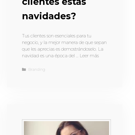
clientes estas
navidades?
Tus clientes son esenciales para tu
negocio, y la mejor manera de que sepan
que les aprecias es demostrándoselo. La
navidad es una época del …
Leer más
Branding