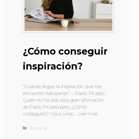
¿Cómo conseguir
inspiración?
“Cuando llegue la inspiración, que me
encuentre trabajando” – Pablo Picasso.
Quién no ha oído esta gran afirmación
de Pablo Picasso pero, ¿Cómo
conseguirlo? Hace unos …
Leer más
Branding