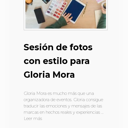
Sesión de fotos
con estilo para
Gloria Mora
Gloria Mora es mucho más que una
organizadora de eventos. Gloria consigue
traducir las emociones y mensajes de las
marcas en hechos reales y experiencias …
Leer más